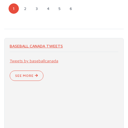
1
2
3
4
5
6
BASEBALL CANADA TWEETS
Tweets by baseballcanada
SEE MORE