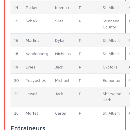
14
Parker
Keenan
P
St. Albert
15
Schalk
Silas
P
Sturgeon
County
16
Martins
Dylan
P
St. Albert
18
Vandenberg
Nicholas
P
St. Albert
19
Lines
Jack
P
Okotoks
20
Yusypchuk
Michael
P
Edmonton
24
Jewell
Jack
P
Sherwood
Park
26
Moffat
Carter
P
St. Albert
Entraîneurs