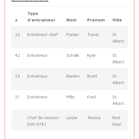
Type
#
d'entraîneur
Nom
Prenom
Ville
22
Entraîneur chef
Parker
Travis
St.
Albert
42
Entraîneur
Schalk
Kyle
St.
Albert
23
Entraîneur
Rankin
Brett
St.
Albert
21
Entraîneur
Mills
Fred
St.
Albert
-
Chef de mission
Leslie
Teresa
Red
(ON SITE)
Deer