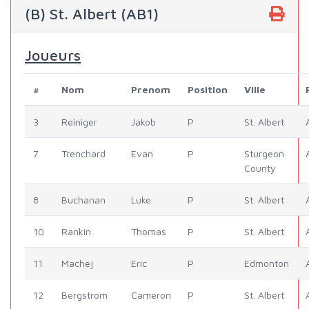
(B) St. Albert (AB1)
Joueurs
#
Nom
Prenom
Position
Ville
3
Reiniger
Jakob
P
St. Albert
7
Trenchard
Evan
P
Sturgeon
County
8
Buchanan
Luke
P
St. Albert
10
Rankin
Thomas
P
St. Albert
11
Machej
Eric
P
Edmonton
12
Bergstrom
Cameron
P
St. Albert