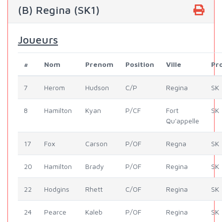
(B) Regina (SK1)
Joueurs
#
Nom
Prenom
Position
Ville
Pr
7
Herom
Hudson
C/P
Regina
SK
8
Hamilton
Kyan
P/CF
Fort
SK
Qu'appelle
17
Fox
Carson
P/OF
Regna
SK
20
Hamilton
Brady
P/OF
Regina
SK
22
Hodgins
Rhett
C/OF
Regina
SK
24
Pearce
Kaleb
P/OF
Regina
SK