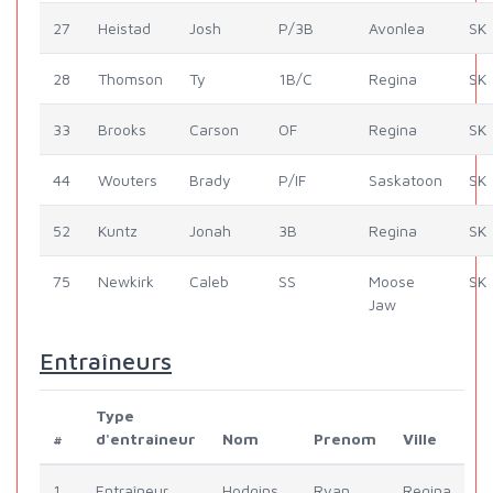
27
Heistad
Josh
P/3B
Avonlea
SK
28
Thomson
Ty
1B/C
Regina
SK
33
Brooks
Carson
OF
Regina
SK
44
Wouters
Brady
P/IF
Saskatoon
SK
52
Kuntz
Jonah
3B
Regina
SK
75
Newkirk
Caleb
SS
Moose
SK
Jaw
Entraîneurs
Type
#
d'entraîneur
Nom
Prenom
Ville
1
Entraîneur
Hodgins
Ryan
Regina