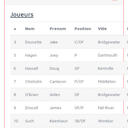
Joueurs
#
Nom
Prenom
Position
Ville
3
Doucette
Jake
C/OF
Bridgewater
5
Hagen
Joey
P
Dartmouth
6
Hassell
Doug
OF
Kentville
7
Chisholm
Cameron
P/OF
Middleton
8
O'Brien
Aiden
OF
Bridgewater
9
Driscoll
James
OF/P
Fall River
10
Such
Keeshaun
1B/OF
Windsor