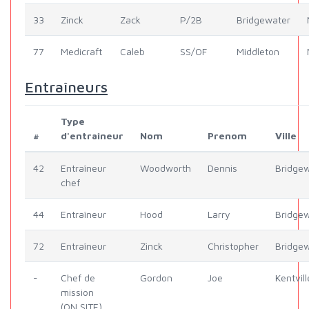
33
Zinck
Zack
P/2B
Bridgewater
77
Medicraft
Caleb
SS/OF
Middleton
Entraîneurs
Type
#
d'entraîneur
Nom
Prenom
Ville
42
Entraîneur
Woodworth
Dennis
Bridge
chef
44
Entraîneur
Hood
Larry
Bridge
72
Entraîneur
Zinck
Christopher
Bridge
-
Chef de
Gordon
Joe
Kentvill
mission
(ON SITE)