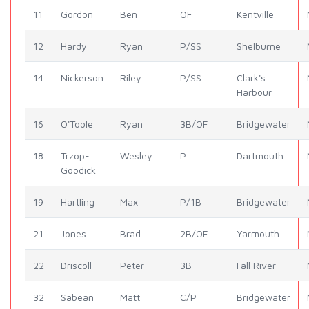
11
Gordon
Ben
OF
Kentville
12
Hardy
Ryan
P/SS
Shelburne
14
Nickerson
Riley
P/SS
Clark's
Harbour
16
O'Toole
Ryan
3B/OF
Bridgewater
18
Trzop-
Wesley
P
Dartmouth
Goodick
19
Hartling
Max
P/1B
Bridgewater
21
Jones
Brad
2B/OF
Yarmouth
22
Driscoll
Peter
3B
Fall River
32
Sabean
Matt
C/P
Bridgewater