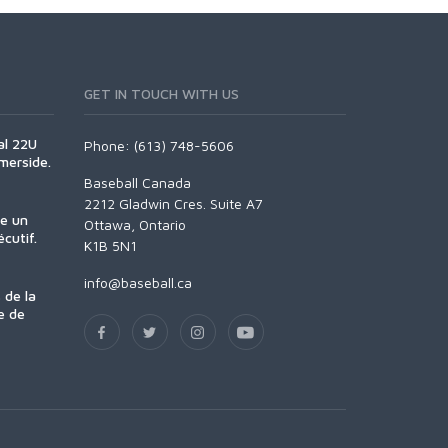
GET IN TOUCH WITH US
al 22U
Phone: (613) 748-5606
merside.
Baseball Canada
2212 Gladwin Cres. Suite A7
se un
Ottawa, Ontario
cutif.
K1B 5N1
info@baseball.ca
 de la
e de