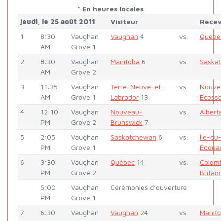
* En heures locales
jeudi, le 25 août 2011
Visiteur
Rece
1
8:30
Vaughan
Vaughan
4
vs.
Québe
AM
Grove 1
2
8:30
Vaughan
Manitoba
6
vs.
Saska
AM
Grove 2
3
11:35
Vaughan
Terre-Neuve-et-
vs.
Nouvel
AM
Grove 1
Labrador
13
Écoss
4
12:10
Vaughan
Nouveau-
vs.
Albert
PM
Grove 2
Brunswick
7
5
2:05
Vaughan
Saskatchewan
6
vs.
Île-du
PM
Grove 1
Édoua
6
3:30
Vaughan
Québec
14
vs.
Colom
PM
Grove 2
Britan
5:00
Vaughan
Cérémonies d’ouverture
PM
Grove 1
7
6:30
Vaughan
Vaughan
24
vs.
Manit