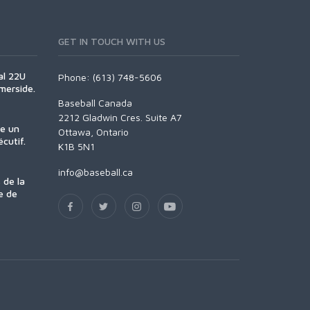
GET IN TOUCH WITH US
al 22U
Phone: (613) 748-5606
merside.
Baseball Canada
2212 Gladwin Cres. Suite A7
se un
Ottawa, Ontario
cutif.
K1B 5N1
info@baseball.ca
 de la
e de