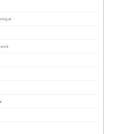
nnique
wick
e