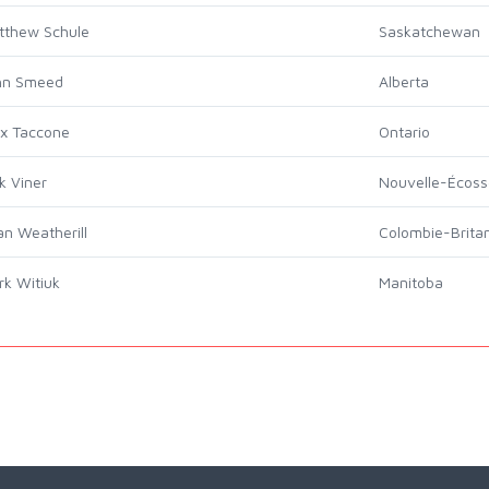
tthew Schule
Saskatchewan
hn Smeed
Alberta
ex Taccone
Ontario
k Viner
Nouvelle-Écoss
n Weatherill
Colombie-Brita
k Witiuk
Manitoba