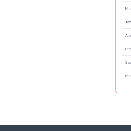
Ma
Jo
Al
Ric
Sea
Mar