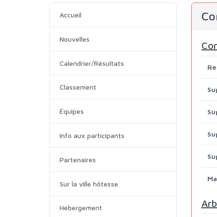
Co
Accueil
Nouvelles
Com
Calendrier/Résultats
Re
Classement
Su
Équipes
Su
Su
Info aux participants
Su
Partenaires
Ma
Sur la ville hôtesse
Arb
Hébergement