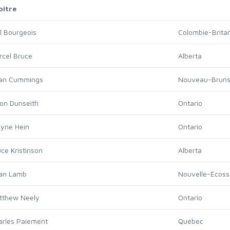
bitre
l Bourgeois
Colombie-Brita
rcel Bruce
Alberta
ian Cummings
Nouveau-Bruns
on Dunseith
Ontario
yne Hein
Ontario
ce Kristinson
Alberta
ian Lamb
Nouvelle-Écoss
tthew Neely
Ontario
arles Paiement
Québec