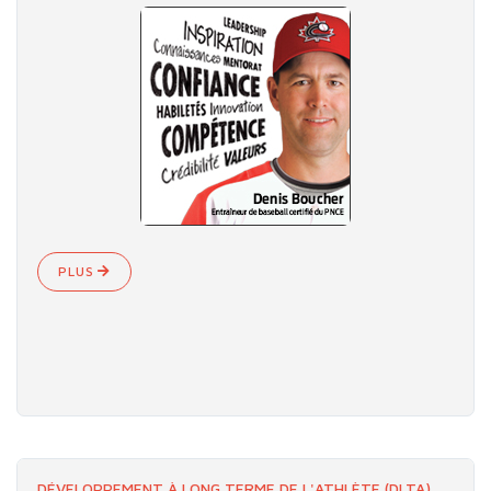
PLUS
DÉVELOPPEMENT À LONG TERME DE L'ATHLÈTE (DLTA)